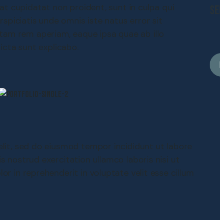
cat cupidatat non proident, sunt in culpa qui
Se
rspiciatis unde omnis iste natus error sit
am rem aperiam, eaque ipsa quae ab illo
icta sunt explicabo.
lit, sed do eiusmod tempor incididunt ut labore
 nostrud exercitation ullamco laboris nisi ut
r in reprehenderit in voluptate velit esse cillum